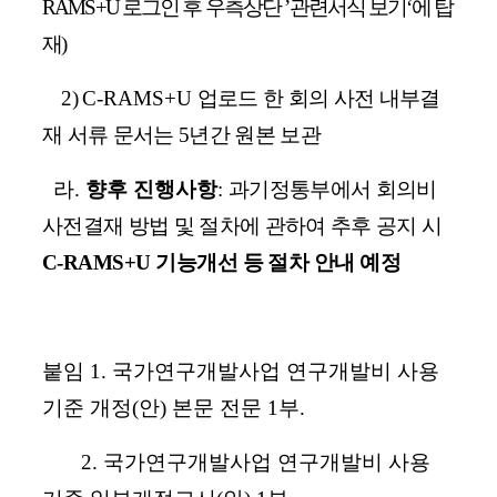
RAMS+U
로그인 후 우측상단
’
관련서식 보기
‘
에 탑
재
)
2)
C-RAMS+U
업로드 한 회의 사전 내부결
재 서류 문서는
5
년간 원본 보관
라
.
향후 진행사항
:
과기정통부에서 회의비
사전결재 방법 및 절차에 관하여 추후 공지 시
C-RAMS+U
기능개선 등 절차 안내 예정
붙임
1.
국가연구개발사업 연구개발비 사용
기준 개정
(
안
)
본문 전문
1
부
.
2.
국가연구개발사업 연구개발비 사용