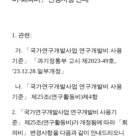
1.
관련
:
가
.
「
국가연구개발사업 연구개발비 사용
기준
」 「
과기정통부 고시 제
2023-49
호
,
‘23.12.28.
일부개정
」
나
.
「
국가연구개발사업 연구개발비 사용
기준
」
제
25
조
(
연구활동비
)
제
4
항
2.
「
국가연구개발사업 연구개발비 사용기
준
」
제
25
조
(
연구활동비
)
가 개정됨에 따라
「
회
의비
」
변경사항을 다음과 같이 안내드리오니