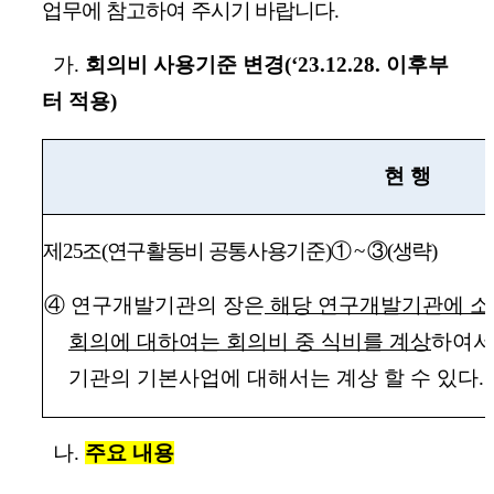
업무에 참고하여 주시기 바랍니다
.
가
.
회의비 사용기준 변경
(‘23.12.28.
이후부
터 적용
)
현 행
제
25
조
(
연구활동비 공통사용기준
)
①
~
③
(
생략
)
④
연구개발기관의 장은
해당 연구개발기관에 
회의에 대하여는 회의비 중 식비를 계상
하여서
기관의 기본사업에 대해서는 계상 할 수 있다
.
나
.
주요 내용