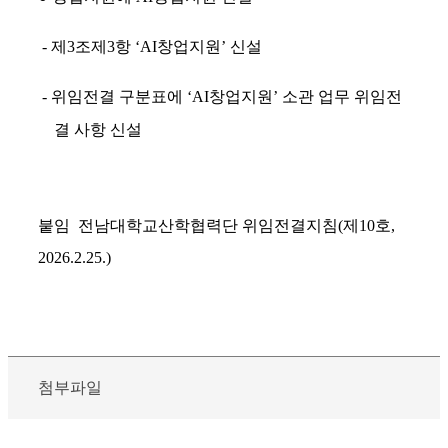
-
제
3
조제
3
항
‘AI
창업지원
’
신설
-
위임전결 구분표에
‘AI
창업지원
’
소관 업무 위임전
결 사항 신설
붙임 전남대학교산학협력단 위임전결지침(제10호,
2026.2.25.)
첨부파일