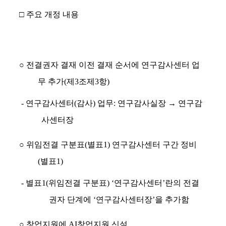
□ 주요 개정 내용
○
전결권자 결재 이전 결재 순서에 연구감사센터 업
무 추가
(
제
3
조제
3
항
)
-
연구감사센터
(
감사
)
업무
:
연구감사실장
→
연구감
사센터장
○
위임전결 구분표
(
별표
1)
연구감사센터 구간 정비
(
별표
1)
-
별표
1(
위임전결 구분표
) ‘
연구감사센터
’
란의 전결
권자 단계에
‘
연구감사센터장
’
을 추가함
○
창업지원에
AI
창업지원 신설