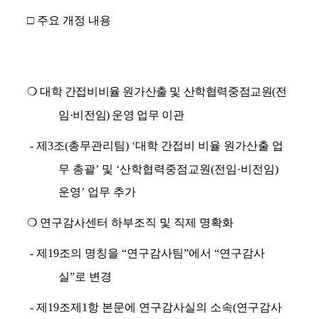
□ 주요 개정 내용
❍
대학 간접비비율 원가산출 및 산학협력중점교원
(
전
임
·
비전임
)
운영 업무 이관
-
제
3
조
(
총무관리팀
) ‘
대학 간접비 비율 원가산출 업
무 총괄
’
및
‘
산학협력중점교원
(
전임
·
비전임
)
운영
’
업무 추가
❍
연구감사센터 하부조직 및 직제 명확화
-
제
19
조의 명칭을
“
연구감사팀
”
에서
“
연구감사
실
”
로 변경
-
제
19
조제
1
항 본문에 연구감사실의 소속
(
연구감사