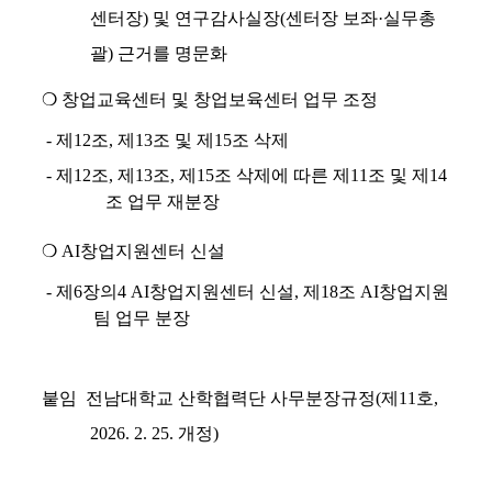
센터장
)
및 연구감사실장
(
센터장 보좌
·
실무총
괄
)
근거를 명문화
❍
창업교육센터 및 창업보육센터 업무 조정
-
제
12
조
,
제
13
조 및 제
15
조 삭제
-
제
12
조
,
제
13
조
,
제
15
조 삭제에 따른 제
11
조 및 제
14
조 업무 재분장
❍
AI
창업지원센터 신설
-
제
6
장의
4 AI
창업지원센터 신설
,
제
18
조
AI
창업지원
팀 업무 분장
붙임
전남대학교 산학협력단 사무분장규정(제11호,
2026. 2. 25. 개정)