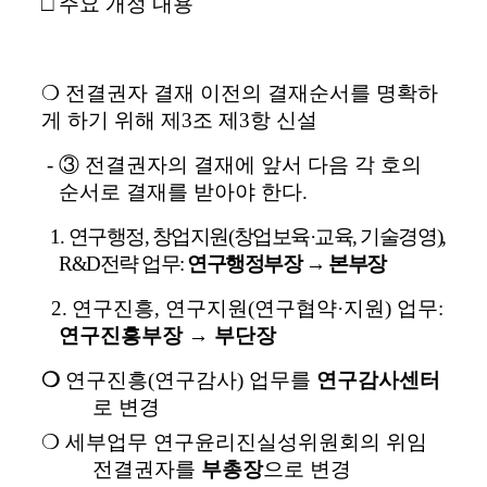
□ 주요 개정 내용
❍
전결권자 결재 이전의 결재순서를 명확하
게 하기 위해 제
3
조 제
3
항 신설
-
③
전결권자의 결재에 앞서 다음 각 호의
순서로 결재를 받아야 한다
.
1.
연구행정
,
창업지원
(
창업보육
·
교육
,
기술경영
),
R&D
전략 업무
:
연구행정부장
→
본부장
2.
연구진흥
,
연구지원
(
연구협약
·
지원
)
업무
:
연구진흥부장
→
부단장
❍
연구진흥
(
연구감사
)
업무를
연구감사센터
로 변경
❍
세부업무 연구윤리진실성위원회의 위임
전결권자를
부총장
으로 변경